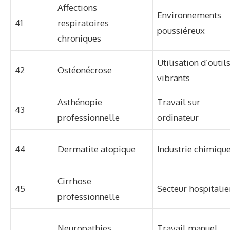
Affections
Environnements
41
respiratoires
poussiéreux
chroniques
Utilisation d’outil
42
Ostéonécrose
vibrants
Asthénopie
Travail sur
43
professionnelle
ordinateur
44
Dermatite atopique
Industrie chimiqu
Cirrhose
45
Secteur hospitalie
professionnelle
Neuropathies
Travail manuel